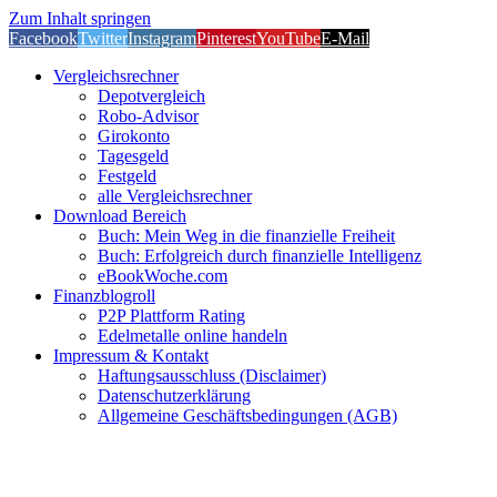
Zum Inhalt springen
Facebook
Twitter
Instagram
Pinterest
YouTube
E-Mail
Vergleichsrechner
Depotvergleich
Robo-Advisor
Girokonto
Tagesgeld
Festgeld
alle Vergleichsrechner
Download Bereich
Buch: Mein Weg in die finanzielle Freiheit
Buch: Erfolgreich durch finanzielle Intelligenz
eBookWoche.com
Finanzblogroll
P2P Plattform Rating
Edelmetalle online handeln
Impressum & Kontakt
Haftungsausschluss (Disclaimer)
Datenschutzerklärung
Allgemeine Geschäftsbedingungen (AGB)