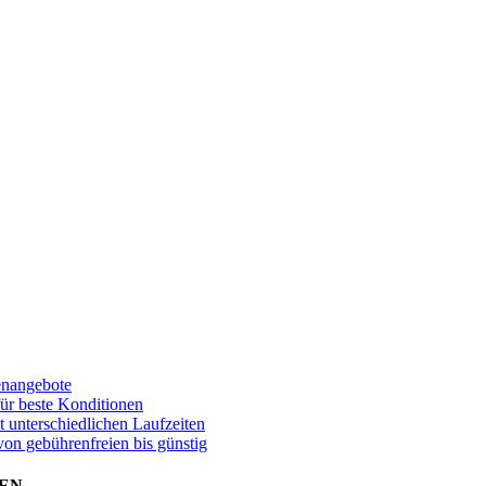
enangebote
für beste Konditionen
t unterschiedlichen Laufzeiten
von gebührenfreien bis günstig
EN