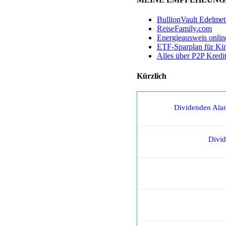
BullionVault Edelmet
ReiseFamily.com
Energieausweis onlin
ETF-Sparplan für Ki
Alles über P2P Kredi
Kürzlich
Dividenden Ala
Divi