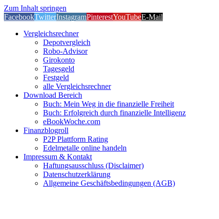
Zum Inhalt springen
Facebook
Twitter
Instagram
Pinterest
YouTube
E-Mail
Vergleichsrechner
Depotvergleich
Robo-Advisor
Girokonto
Tagesgeld
Festgeld
alle Vergleichsrechner
Download Bereich
Buch: Mein Weg in die finanzielle Freiheit
Buch: Erfolgreich durch finanzielle Intelligenz
eBookWoche.com
Finanzblogroll
P2P Plattform Rating
Edelmetalle online handeln
Impressum & Kontakt
Haftungsausschluss (Disclaimer)
Datenschutzerklärung
Allgemeine Geschäftsbedingungen (AGB)