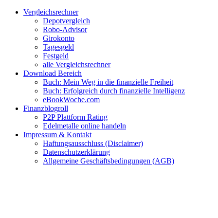
Zum
Facebook
Twitter
Instagram
Pinterest
YouTube
E-
Vergleichsrechner
Inhalt
Mail
Depotvergleich
springen
Robo-Advisor
Girokonto
Tagesgeld
Festgeld
alle Vergleichsrechner
Download Bereich
Buch: Mein Weg in die finanzielle Freiheit
Buch: Erfolgreich durch finanzielle Intelligenz
eBookWoche.com
Finanzblogroll
P2P Plattform Rating
Edelmetalle online handeln
Impressum & Kontakt
Haftungsausschluss (Disclaimer)
Datenschutzerklärung
Allgemeine Geschäftsbedingungen (AGB)