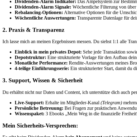
Dividenden-Alarm Indikator:
Das Ampelsystem zur Bestim
Dividenden-Alarm Signale:
Wöchentliche Filterung von über
Rebalancing-Optionen:
Alternative Optionen für die Umschic
Wöchentliche Auswertungen:
Transparente Datenlage für de
2. Praxis & Transparenz
Ich lasse mich an meinen Ergebnissen messen. Du siehst 1:1 alle Tran
Einblick in mein privates Depot:
Sehe jede Transaktion sowi
Depotstruktur:
Eine strukturierte Vorlage für den Aufbau de
Monatliche Performance:
Rendite-Auswertungen meines Brok
4-teilige Einführungsserie:
Ein strukturierter Start, damit du 
3. Support, Wissen & Sicherheit
Du erhältst nicht nur Daten und Content, ich unterstütze dich auch pe
Live-Support:
Erhalte im Mitglieder-Kanal
(Telegram)
mehrma
Persönliche Betreuung:
Bei Fragen zur praktischen Anwendun
Wissenspaket:
3 Ebooks „Mein Weg in die finanzielle Freiheit
Mein Sicherheits-Versprechen: