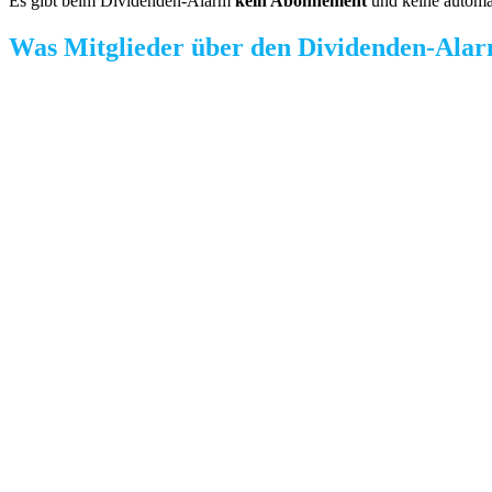
Es gibt beim Dividenden-Alarm
kein Abonnement
und keine automa
Was Mitglieder über den Dividenden-Alar