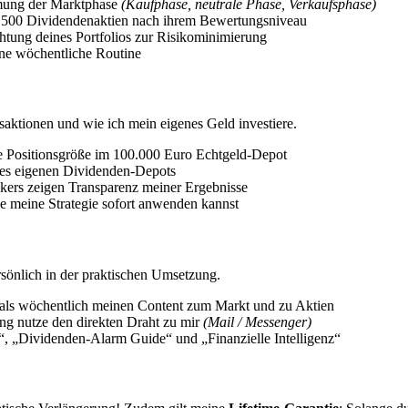
mung der Marktphase
(Kaufphase, neutrale Phase, Verkaufsphase)
 500 Dividendenaktien nach ihrem Bewertungsniveau
htung deines Portfolios zur Risikominimierung
ine wöchentliche Routine
saktionen und wie ich mein eigenes Geld investiere.
e Positionsgröße im 100.000 Euro Echtgeld-Depot
ines eigenen Dividenden-Depots
ers zeigen Transparenz meiner Ergebnisse
die meine Strategie sofort anwenden kannst
rsönlich in der praktischen Umsetzung.
ls wöchentlich meinen Content zum Markt und zu Aktien
g nutze den direkten Draht zu mir
(Mail / Messenger)
“, „Dividenden-Alarm Guide“ und „Finanzielle Intelligenz“