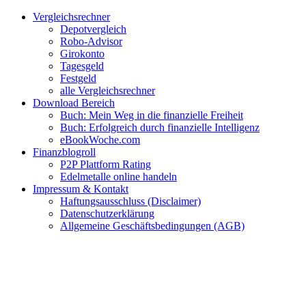
Zum
Facebook
Twitter
Instagram
Pinterest
YouTube
E-
Vergleichsrechner
Inhalt
Mail
Depotvergleich
springen
Robo-Advisor
Girokonto
Tagesgeld
Festgeld
alle Vergleichsrechner
Download Bereich
Buch: Mein Weg in die finanzielle Freiheit
Buch: Erfolgreich durch finanzielle Intelligenz
eBookWoche.com
Finanzblogroll
P2P Plattform Rating
Edelmetalle online handeln
Impressum & Kontakt
Haftungsausschluss (Disclaimer)
Datenschutzerklärung
Allgemeine Geschäftsbedingungen (AGB)