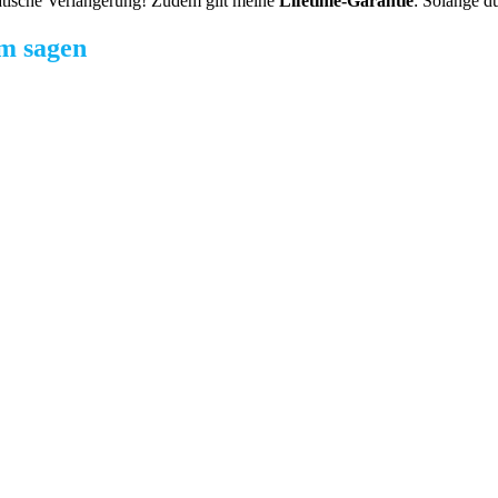
tische Verlängerung! Zudem gilt meine
Lifetime-Garantie
: Solange du
m sagen