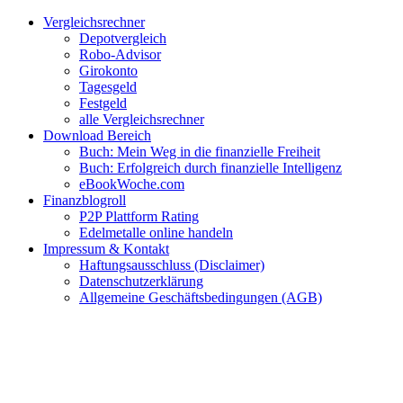
Zum
Facebook
Twitter
Instagram
Pinterest
YouTube
E-
Vergleichsrechner
Inhalt
Mail
Depotvergleich
springen
Robo-Advisor
Girokonto
Tagesgeld
Festgeld
alle Vergleichsrechner
Download Bereich
Buch: Mein Weg in die finanzielle Freiheit
Buch: Erfolgreich durch finanzielle Intelligenz
eBookWoche.com
Finanzblogroll
P2P Plattform Rating
Edelmetalle online handeln
Impressum & Kontakt
Haftungsausschluss (Disclaimer)
Datenschutzerklärung
Allgemeine Geschäftsbedingungen (AGB)