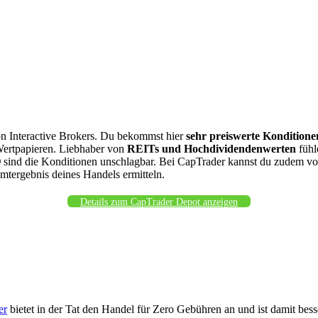
on Interactive Brokers. Du bekommst hier
sehr preiswerte Konditione
Wertpapieren. Liebhaber von
REITs und Hochdividendenwerten
fühl
)
sind die Konditionen unschlagbar. Bei CapTrader kannst du zudem von 
tergebnis deines Handels ermitteln.
Details zum CapTrader Depot anzeigen
er
bietet in der Tat den Handel für Zero Gebühren an und ist damit bes