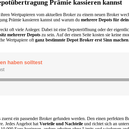
epotübertragung Prämie kassieren kannst
hren Wertpapieren vom aktuellen Broker zu einem neuen Broker wechs
ragung Prämie kassieren kannst und warum du
mehrere Depots für dein
ckt oft viele Anleger. Dabei ist eine Depoteröffnung oder der eigentl
sitz mehrerer Depots
zu sein. Auf der einen Seite kosten sie keine 
iche Wertpapiere oft
ganz bestimmte Depot Broker erst Sinn machen
uerst ein passender Broker gefunden werden. Den einen perfekten Brok
re. Jedes Angebot hat
Vorteile und Nachteile
und richtet sich an unter
10.000 Euro beginnen, andere arbeiten ohne Limits und wiederum ande