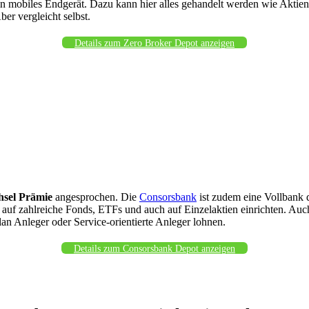
ein mobiles Endgerät. Dazu kann hier alles gehandelt werden wie Aktie
er vergleicht selbst.
Details zum Zero Broker Depot anzeigen
hsel Prämie
angesprochen. Die
Consorsbank
ist zudem eine Vollbank 
auf zahlreiche Fonds, ETFs und auch auf Einzelaktien einrichten. Au
an Anleger oder Service-orientierte Anleger lohnen.
Details zum Consorsbank Depot anzeigen