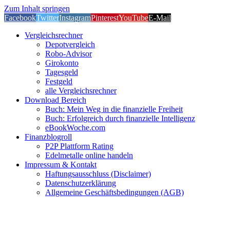
Zum Inhalt springen
Facebook
Twitter
Instagram
Pinterest
YouTube
E-Mail
Vergleichsrechner
Depotvergleich
Robo-Advisor
Girokonto
Tagesgeld
Festgeld
alle Vergleichsrechner
Download Bereich
Buch: Mein Weg in die finanzielle Freiheit
Buch: Erfolgreich durch finanzielle Intelligenz
eBookWoche.com
Finanzblogroll
P2P Plattform Rating
Edelmetalle online handeln
Impressum & Kontakt
Haftungsausschluss (Disclaimer)
Datenschutzerklärung
Allgemeine Geschäftsbedingungen (AGB)