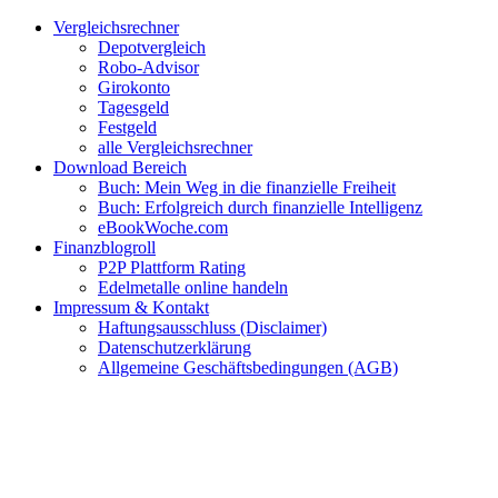
Zum
Facebook
Twitter
Instagram
Pinterest
YouTube
E-
Vergleichsrechner
Inhalt
Mail
Depotvergleich
springen
Robo-Advisor
Girokonto
Tagesgeld
Festgeld
alle Vergleichsrechner
Download Bereich
Buch: Mein Weg in die finanzielle Freiheit
Buch: Erfolgreich durch finanzielle Intelligenz
eBookWoche.com
Finanzblogroll
P2P Plattform Rating
Edelmetalle online handeln
Impressum & Kontakt
Haftungsausschluss (Disclaimer)
Datenschutzerklärung
Allgemeine Geschäftsbedingungen (AGB)