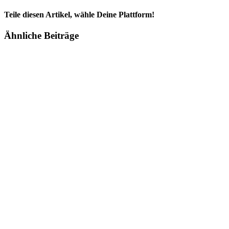
Teile diesen Artikel, wähle Deine Plattform!
Facebook
Twitter
Reddit
LinkedIn
Tumblr
Pinterest
Vk
E-
Ähnliche Beiträge
Mail