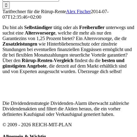
nach:
Tarifrechner für die Rürup-Rente
Alex Fischer
2014-07-
07T12:35:46+02:00
Du bist als
Selbständiger
tätig oder als
Freiberufler
unterwegs und
suchst eine
Altersvorsorge
, welche dir mehr als nur den
Garantiezins von 1,25 Prozent bietet? Ein Altersvorsorge, die dir
Zusatzleistungen
wie Hinterbliebenenschutz oder zinsfreie
Stundungen bei eventuellen finanziellen Engpässen ermöglicht und
dir bei flexiblen Monatszahlungen steuerliche Vorteile garantiert?
Über den
Rürup-Renten-Vergleich
findest du die
besten und
günstigsten Angebote
, die derzeit auf dem Markt erhältlich sind
und von Experten ausgesucht wurden. Überzeuge dich selbst!
Die Dividendenstrategie Dividenden-Alarm überwacht zahlreiche
Dividendenaktien und filtert die Aktien heraus, die ein vorher
definiertes Kaufsignal oder Verkaufsignal generiert haben.
© 2009 - 2026 REICH-MIT-PLAN
Allgemein & Wichtig