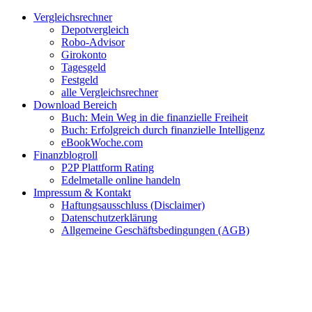
Zum
Facebook
Twitter
Instagram
Pinterest
YouTube
E-
Vergleichsrechner
Inhalt
Mail
Depotvergleich
springen
Robo-Advisor
Girokonto
Tagesgeld
Festgeld
alle Vergleichsrechner
Download Bereich
Buch: Mein Weg in die finanzielle Freiheit
Buch: Erfolgreich durch finanzielle Intelligenz
eBookWoche.com
Finanzblogroll
P2P Plattform Rating
Edelmetalle online handeln
Impressum & Kontakt
Haftungsausschluss (Disclaimer)
Datenschutzerklärung
Allgemeine Geschäftsbedingungen (AGB)