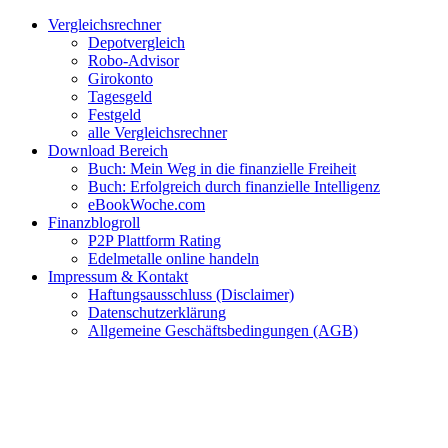
Zum
Facebook
Twitter
Instagram
Pinterest
YouTube
E-
Vergleichsrechner
Inhalt
Mail
Depotvergleich
springen
Robo-Advisor
Girokonto
Tagesgeld
Festgeld
alle Vergleichsrechner
Download Bereich
Buch: Mein Weg in die finanzielle Freiheit
Buch: Erfolgreich durch finanzielle Intelligenz
eBookWoche.com
Finanzblogroll
P2P Plattform Rating
Edelmetalle online handeln
Impressum & Kontakt
Haftungsausschluss (Disclaimer)
Datenschutzerklärung
Allgemeine Geschäftsbedingungen (AGB)