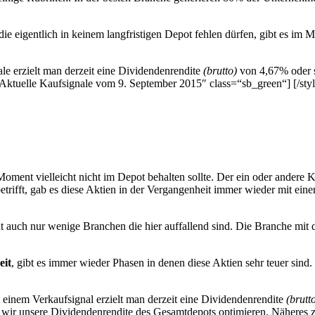
 eigentlich in keinem langfristigen Depot fehlen dürfen, gibt es im M
ale erzielt man derzeit eine Dividendenrendite
(brutto)
von 4,67% oder so
Aktuelle Kaufsignale vom 9. September 2015″ class=“sb_green“] [/sty
ment vielleicht nicht im Depot behalten sollte. Der ein oder andere Kan
etrifft, gab es diese Aktien in der Vergangenheit immer wieder mit ein
 auch nur wenige Branchen die hier auffallend sind. Die Branche mit 
eit
, gibt es immer wieder Phasen in denen diese Aktien sehr teuer sin
 einem Verkaufsignal erzielt man derzeit eine Dividendenrendite
(brutt
 wir unsere Dividendenrendite des Gesamtdepots optimieren. Näheres