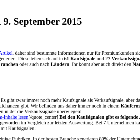
 9. September 2015
rtikel
, daher sind bestimmte Informationen nur für Premiumkunden 
eriert. Diese teilen sich auf in
61 Kaufsignale
und
27 Verkaufssign
ranchen
oder auch nach
Ländern
. Ihr könnt aber auch direkt den
Na
Es gibt zwar immer noch mehr Kaufsignale als Verkaufsignale, aber das
ufchancen gibt. Wir befinden uns daher immer noch in einem
Käuferm
n in der die Verkaufssignale überwiegen!
-Inhalte lesen
[/quote_center]
Bei den Kaufsignalen gibt es folgende 
 geworden im Vergleich zur letzten Auswertung. Bei 7 Unternehmen ka
mit Kaufsignalen:
h einige Rubriken. In der besten Branche generieren 80% der Unterne