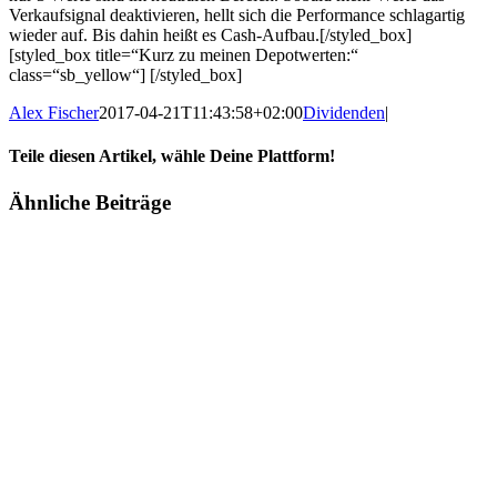
Verkaufsignal deaktivieren, hellt sich die Performance schlagartig
wieder auf. Bis dahin heißt es Cash-Aufbau.[/styled_box]
[styled_box title=“Kurz zu meinen Depotwerten:“
class=“sb_yellow“] [/styled_box]
Alex Fischer
2017-04-21T11:43:58+02:00
Dividenden
|
Teile diesen Artikel, wähle Deine Plattform!
Facebook
Twitter
Reddit
LinkedIn
Tumblr
Pinterest
Vk
E-
Ähnliche Beiträge
Mail