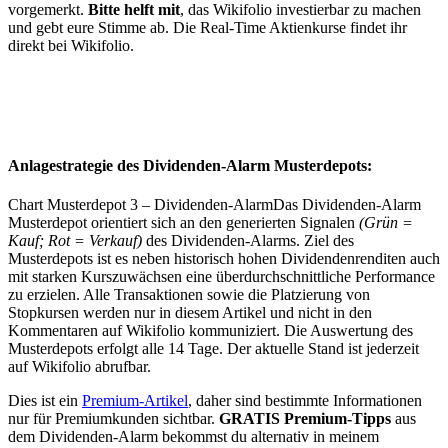
vorgemerkt.
Bitte helft mit
, das Wikifolio investierbar zu machen
und gebt eure Stimme ab. Die Real-Time Aktienkurse findet ihr
direkt bei Wikifolio.
Anlagestrategie des Dividenden-Alarm Musterdepots:
Chart Musterdepot 3 – Dividenden-AlarmDas Dividenden-Alarm
Musterdepot orientiert sich an den generierten Signalen
(Grün =
Kauf; Rot = Verkauf)
des Dividenden-Alarms. Ziel des
Musterdepots ist es neben historisch hohen Dividendenrenditen auch
mit starken Kurszuwächsen eine überdurchschnittliche Performance
zu erzielen. Alle Transaktionen sowie die Platzierung von
Stopkursen werden nur in diesem Artikel und nicht in den
Kommentaren auf Wikifolio kommuniziert. Die Auswertung des
Musterdepots erfolgt alle 14 Tage. Der aktuelle Stand ist jederzeit
auf Wikifolio abrufbar.
Dies ist ein
Premium-Artikel
, daher sind bestimmte Informationen
nur für Premiumkunden sichtbar.
GRATIS Premium-Tipps
aus
dem Dividenden-Alarm bekommst du alternativ in meinem