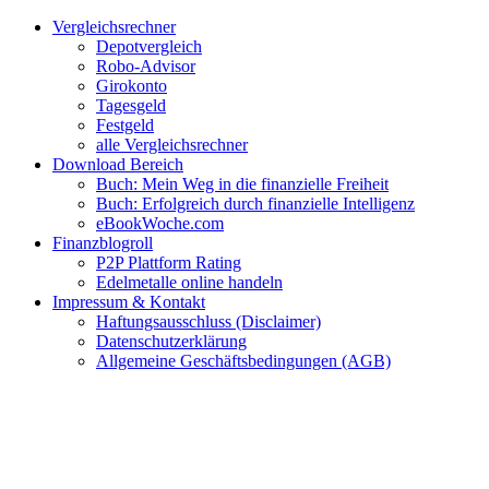
Zum
Facebook
Twitter
Instagram
Pinterest
YouTube
E-
Vergleichsrechner
Inhalt
Mail
Depotvergleich
springen
Robo-Advisor
Girokonto
Tagesgeld
Festgeld
alle Vergleichsrechner
Download Bereich
Buch: Mein Weg in die finanzielle Freiheit
Buch: Erfolgreich durch finanzielle Intelligenz
eBookWoche.com
Finanzblogroll
P2P Plattform Rating
Edelmetalle online handeln
Impressum & Kontakt
Haftungsausschluss (Disclaimer)
Datenschutzerklärung
Allgemeine Geschäftsbedingungen (AGB)