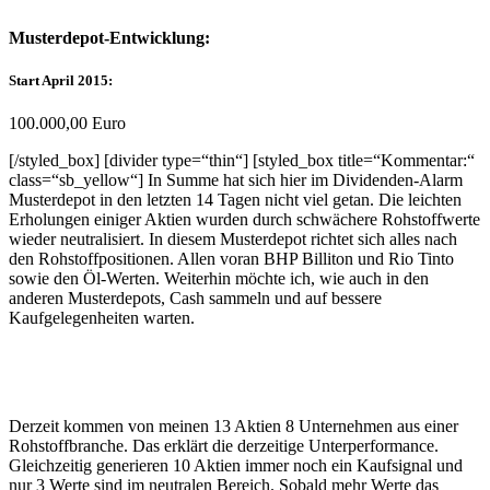
Musterdepot-Entwicklung:
Start April 2015:
100.000,00 Euro
[/styled_box] [divider type=“thin“] [styled_box title=“Kommentar:“
class=“sb_yellow“] In Summe hat sich hier im Dividenden-Alarm
Musterdepot in den letzten 14 Tagen nicht viel getan. Die leichten
Erholungen einiger Aktien wurden durch schwächere Rohstoffwerte
wieder neutralisiert. In diesem Musterdepot richtet sich alles nach
den Rohstoffpositionen. Allen voran BHP Billiton und Rio Tinto
sowie den Öl-Werten. Weiterhin möchte ich, wie auch in den
anderen Musterdepots, Cash sammeln und auf bessere
Kaufgelegenheiten warten.
Derzeit kommen von meinen 13 Aktien 8 Unternehmen aus einer
Rohstoffbranche. Das erklärt die derzeitige Unterperformance.
Gleichzeitig generieren 10 Aktien immer noch ein Kaufsignal und
nur 3 Werte sind im neutralen Bereich. Sobald mehr Werte das