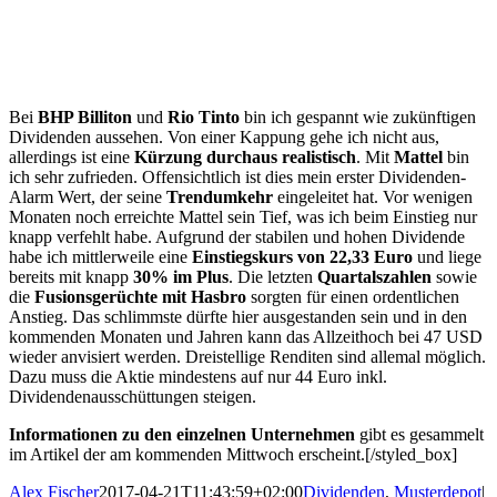
Bei
BHP Billiton
und
Rio Tinto
bin ich gespannt wie zukünftigen
Dividenden aussehen. Von einer Kappung gehe ich nicht aus,
allerdings ist eine
Kürzung durchaus realistisch
. Mit
Mattel
bin
ich sehr zufrieden. Offensichtlich ist dies mein erster Dividenden-
Alarm Wert, der seine
Trendumkehr
eingeleitet hat. Vor wenigen
Monaten noch erreichte Mattel sein Tief, was ich beim Einstieg nur
knapp verfehlt habe. Aufgrund der stabilen und hohen Dividende
habe ich mittlerweile eine
Einstiegskurs von 22,33 Euro
und liege
bereits mit knapp
30% im Plus
. Die letzten
Quartalszahlen
sowie
die
Fusionsgerüchte mit Hasbro
sorgten für einen ordentlichen
Anstieg. Das schlimmste dürfte hier ausgestanden sein und in den
kommenden Monaten und Jahren kann das Allzeithoch bei 47 USD
wieder anvisiert werden. Dreistellige Renditen sind allemal möglich.
Dazu muss die Aktie mindestens auf nur 44 Euro inkl.
Dividendenausschüttungen steigen.
Informationen zu den einzelnen Unternehmen
gibt es gesammelt
im Artikel der am kommenden Mittwoch erscheint.[/styled_box]
Alex Fischer
2017-04-21T11:43:59+02:00
Dividenden
,
Musterdepot
|