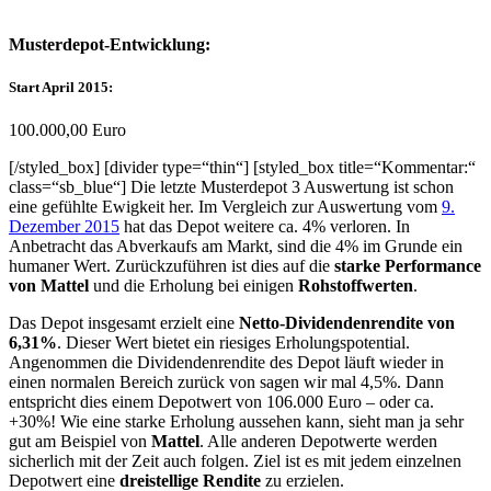
Musterdepot-Entwicklung:
Start April 2015:
100.000,00 Euro
[/styled_box] [divider type=“thin“] [styled_box title=“Kommentar:“
class=“sb_blue“] Die letzte Musterdepot 3 Auswertung ist schon
eine gefühlte Ewigkeit her. Im Vergleich zur Auswertung vom
9.
Dezember 2015
hat das Depot weitere ca. 4% verloren. In
Anbetracht das Abverkaufs am Markt, sind die 4% im Grunde ein
humaner Wert. Zurückzuführen ist dies auf die
starke Performance
von Mattel
und die Erholung bei einigen
Rohstoffwerten
.
Das Depot insgesamt erzielt eine
Netto-Dividendenrendite von
6,31%
. Dieser Wert bietet ein riesiges Erholungspotential.
Angenommen die Dividendenrendite des Depot läuft wieder in
einen normalen Bereich zurück von sagen wir mal 4,5%. Dann
entspricht dies einem Depotwert von 106.000 Euro – oder ca.
+30%! Wie eine starke Erholung aussehen kann, sieht man ja sehr
gut am Beispiel von
Mattel
. Alle anderen Depotwerte werden
sicherlich mit der Zeit auch folgen. Ziel ist es mit jedem einzelnen
Depotwert eine
dreistellige Rendite
zu erzielen.