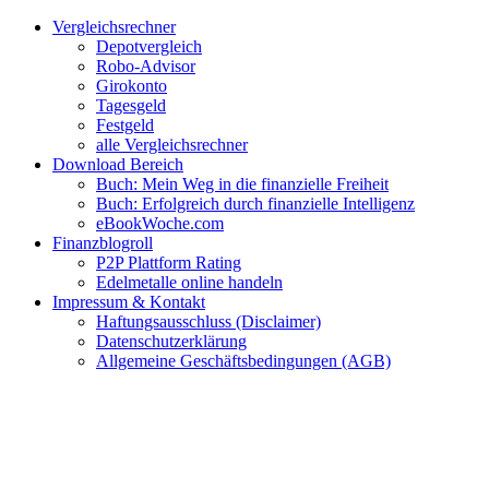
Zum
Facebook
Twitter
Instagram
Pinterest
YouTube
E-
Vergleichsrechner
Inhalt
Mail
Depotvergleich
springen
Robo-Advisor
Girokonto
Tagesgeld
Festgeld
alle Vergleichsrechner
Download Bereich
Buch: Mein Weg in die finanzielle Freiheit
Buch: Erfolgreich durch finanzielle Intelligenz
eBookWoche.com
Finanzblogroll
P2P Plattform Rating
Edelmetalle online handeln
Impressum & Kontakt
Haftungsausschluss (Disclaimer)
Datenschutzerklärung
Allgemeine Geschäftsbedingungen (AGB)