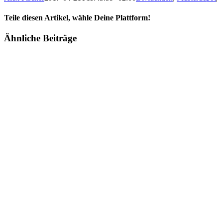
Teile diesen Artikel, wähle Deine Plattform!
Facebook
Twitter
Reddit
LinkedIn
Tumblr
Pinterest
Vk
E-
Ähnliche Beiträge
Mail