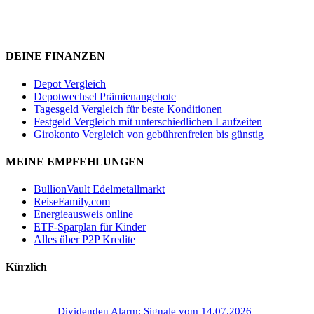
DEINE FINANZEN
Depot Vergleich
Depotwechsel Prämienangebote
Tagesgeld Vergleich für beste Konditionen
Festgeld Vergleich mit unterschiedlichen Laufzeiten
Girokonto Vergleich von gebührenfreien bis günstig
MEINE EMPFEHLUNGEN
BullionVault Edelmetallmarkt
ReiseFamily.com
Energieausweis online
ETF-Sparplan für Kinder
Alles über P2P Kredite
Kürzlich
Dividenden Alarm: Signale vom 14.07.2026