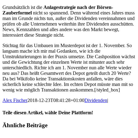
Grundsätzlich ist die
Anlagestrategie nach der Börsen-
Zauberformel
nicht so spannend. Denn während eines Jahres muss
man im Grunde nichts tun, außer die Dividenden vereinnahmen und
prüfen ob alle Unternehmen weiterhin ihre Dividenden ausschütten.
News, Kennzahlen und alles andere was den Markt bewegt,
interessiert diese Strategie nicht.
Stichtag für das Umbauen im Musterdepot ist der 1. November. So
langsam mache ich mir mal Gedanken, wie ich die
Umstrukturierungen in der Praxis umsetze. Die Cashposition wächst
und die Gewichtung der einzelnen Werte ist mitunter auch sehr
unterschiedlich. Richte ich am 1. November nun alle Werte wieder
neu aus? Das heißt Gesamtwert des Depot geteilt durch 20 Werte?
Da bei Wikifolio keine Transaktionskosten anfallen, wäre dies
sicherlich keine schlechte Idee. Im echten Depot müsste man mit so
wenig wie möglich Transaktionen auskommen.[/styled_box]
Alex Fischer
2018-12-23T08:41:28+01:00
Dividenden
|
Teile diesen Artikel, wähle Deine Plattform!
Facebook
Twitter
Reddit
LinkedIn
Tumblr
Pinterest
Vk
E-
Ähnliche Beiträge
Mail