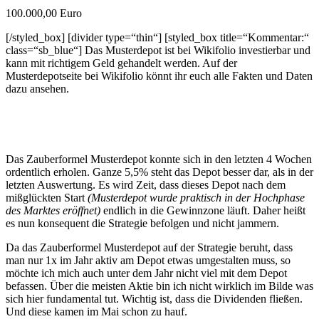
100.000,00 Euro
[/styled_box] [divider type=“thin“] [styled_box title=“Kommentar:“
class=“sb_blue“] Das Musterdepot ist bei Wikifolio investierbar und
kann mit richtigem Geld gehandelt werden. Auf der
Musterdepotseite bei Wikifolio könnt ihr euch alle Fakten und Daten
dazu ansehen.
Das Zauberformel Musterdepot konnte sich in den letzten 4 Wochen
ordentlich erholen. Ganze 5,5% steht das Depot besser dar, als in der
letzten Auswertung. Es wird Zeit, dass dieses Depot nach dem
mißglückten Start
(Musterdepot wurde praktisch in der Hochphase
des Marktes eröffnet)
endlich in die Gewinnzone läuft. Daher heißt
es nun konsequent die Strategie befolgen und nicht jammern.
Da das Zauberformel Musterdepot auf der Strategie beruht, dass
man nur 1x im Jahr aktiv am Depot etwas umgestalten muss, so
möchte ich mich auch unter dem Jahr nicht viel mit dem Depot
befassen. Über die meisten Aktie bin ich nicht wirklich im Bilde was
sich hier fundamental tut. Wichtig ist, dass die Dividenden fließen.
Und diese kamen im Mai schon zu hauf.