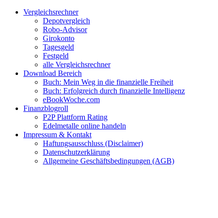
Zum
Facebook
Twitter
Instagram
Pinterest
YouTube
E-
Vergleichsrechner
Inhalt
Mail
Depotvergleich
springen
Robo-Advisor
Girokonto
Tagesgeld
Festgeld
alle Vergleichsrechner
Download Bereich
Buch: Mein Weg in die finanzielle Freiheit
Buch: Erfolgreich durch finanzielle Intelligenz
eBookWoche.com
Finanzblogroll
P2P Plattform Rating
Edelmetalle online handeln
Impressum & Kontakt
Haftungsausschluss (Disclaimer)
Datenschutzerklärung
Allgemeine Geschäftsbedingungen (AGB)