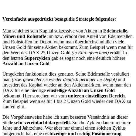
Vereinfacht ausgedrückt besagt die Strategie folgendes:
Man schichtet sein Kapital sukzessive von Aktien in
Edelmetalle,
Minen und Rohstoffe
um bzw. erhöht den Anteil von Edelmetallen
und Rohstoffen im Depot, wenn man überdurchschnittlich viele
Unzen Gold für seine Aktien bekommt. Zum Beispiel wenn man für
den Wert des DAX 25 Unzen Gold
(in Euro gerechnet)
erhält. In
den letzten
Superzyklen
gab es sogar noch eine deutlich höhere
Anzahl an Unzen Gold
.
Umgekehrt funktioniert dies genauso. Seine Edelmetalle veräußert
man
(bzw. gewichtet sie wieder deutlich geringer im Depot)
und
investiert das Kapital wieder an den Aktienmärkten, wenn man den
DAX für eine niedrige
einstellige Anzahl an Unzen Gold
bekommt. Hier sprechen wir vom
unteren einstelligen Bereich
.
Zum Beispiel wenn es für 1 bis 2 Unzen Gold wieder den DAX zu
kaufen gibt.
Die Vorgehensweise habe ich zum besseren Verständnis an dieser
Stelle
sehr vereinfacht dargestellt
. Solche Zyklen dauern mehrere
Jahre und Jahrzehnte. Wer aber nur einmal einen solchen Zyklus
mitgemacht hat, eine
rechtzeitige und richtig Positionierung