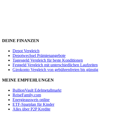
DEINE FINANZEN
Depot Vergleich
Depotwechsel Prämienangebote
Tagesgeld Vergleich für beste Konditionen
Festgeld Vergleich mit unterschiedlichen Laufzeiten
Girokonto Vergleich von gebührenfreien bis günstig
MEINE EMPFEHLUNGEN
BullionVault Edelmetallmarkt
ReiseFamily.com
Energieausweis online
ETF-Sparplan für Kinder
Alles über P2P Kredite