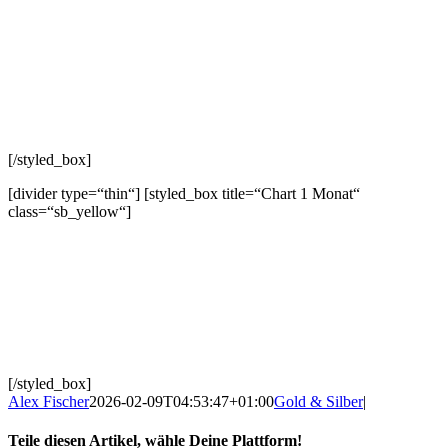
[/styled_box]
[divider type=“thin“] [styled_box title=“Chart 1 Monat“
class=“sb_yellow“]
[/styled_box]
Alex Fischer
2026-02-09T04:53:47+01:00
Gold & Silber
|
Teile diesen Artikel, wähle Deine Plattform!