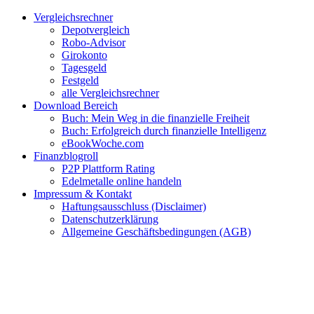
Zum
Facebook
Twitter
Instagram
Pinterest
YouTube
E-
Vergleichsrechner
Inhalt
Mail
Depotvergleich
springen
Robo-Advisor
Girokonto
Tagesgeld
Festgeld
alle Vergleichsrechner
Download Bereich
Buch: Mein Weg in die finanzielle Freiheit
Buch: Erfolgreich durch finanzielle Intelligenz
eBookWoche.com
Finanzblogroll
P2P Plattform Rating
Edelmetalle online handeln
Impressum & Kontakt
Haftungsausschluss (Disclaimer)
Datenschutzerklärung
Allgemeine Geschäftsbedingungen (AGB)