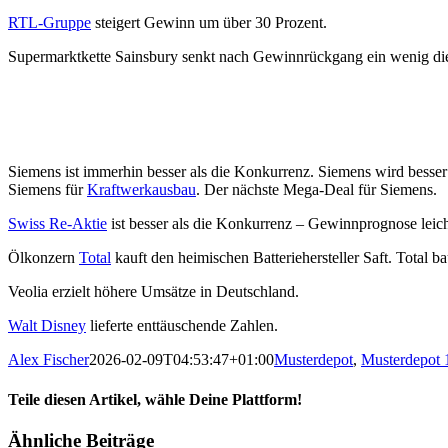
RTL-Gruppe
steigert Gewinn um über 30 Prozent.
Supermarktkette Sainsbury senkt nach Gewinnrückgang ein wenig di
Siemens ist immerhin besser als die Konkurrenz. Siemens wird besser 
Siemens für
Kraftwerkausbau
. Der nächste Mega-Deal für Siemens.
Swiss Re-Aktie
ist besser als die Konkurrenz – Gewinnprognose leich
Ölkonzern
Total
kauft den heimischen Batteriehersteller Saft. Total 
Veolia erzielt höhere Umsätze in Deutschland.
Walt Disney
lieferte enttäuschende Zahlen.
Alex Fischer
2026-02-09T04:53:47+01:00
Musterdepot
,
Musterdepot 
Teile diesen Artikel, wähle Deine Plattform!
Facebook
Twitter
Reddit
LinkedIn
Tumblr
Pinterest
Vk
E-
Ähnliche Beiträge