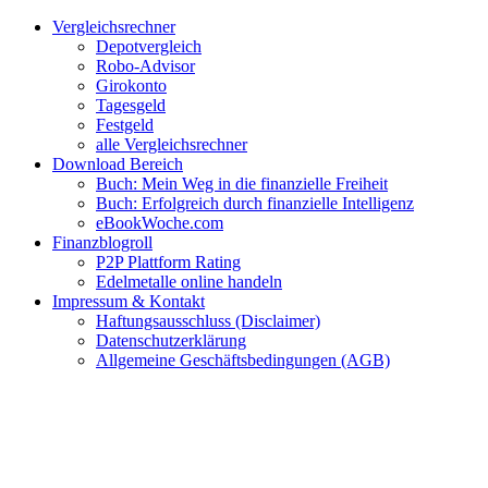
Zum
Facebook
Twitter
Instagram
Pinterest
YouTube
E-
Vergleichsrechner
Inhalt
Mail
Depotvergleich
springen
Robo-Advisor
Girokonto
Tagesgeld
Festgeld
alle Vergleichsrechner
Download Bereich
Buch: Mein Weg in die finanzielle Freiheit
Buch: Erfolgreich durch finanzielle Intelligenz
eBookWoche.com
Finanzblogroll
P2P Plattform Rating
Edelmetalle online handeln
Impressum & Kontakt
Haftungsausschluss (Disclaimer)
Datenschutzerklärung
Allgemeine Geschäftsbedingungen (AGB)