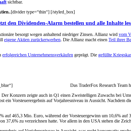
haft
sichtbar.
tien.
.[divider type=“thin“] [/styled_box]
tzt den Dividenden-Alarm bestellen und alle Inhalte le
Aktionäre besorgt wegen anhaltend niedriger Zinsen. Allianz wird
vom Ve
ill
eigene Aktien zurückerwerben
. Die Allianz macht einen
Teil ihrer B
on
erfolgreichen Unternehmensverkäufen
geprägt. Die
gefüllte Kriegska
b_blue“]
Das TraderFox Research Team ha
t. Der Konzern zeigte auch in Q1 einen Zweistelligen Zuwachs bei Umsa
bst ein Vorsteuerergebnis auf Vorjahresniveau in Aussicht. Nachdem die 
,1% auf 465,3 Mio. Euro, während der Vorsteuergewinn um 10,6% auf 3
von 37,6% zu verzeichnen hatte. Vor allem in den USA stehen die Zeic
uerergebnis auf Vorjahresniveau in Aussicht, was recht konservativ ers