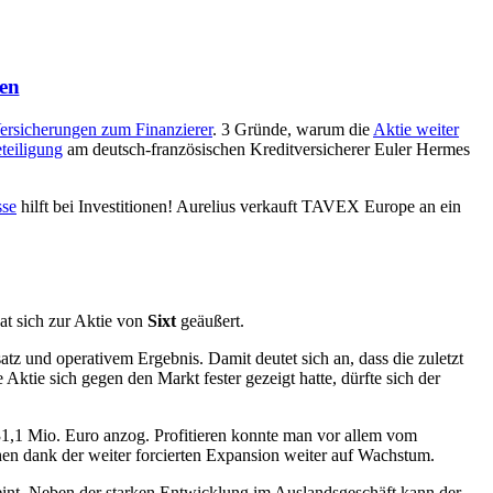
sen
rsicherungen zum Finanzierer
. 3 Gründe, warum die
Aktie weiter
eteiligung
am deutsch-französischen Kreditversicherer Euler Hermes
sse
hilft bei Investitionen! Aurelius verkauft TAVEX Europe an ein
t sich zur Aktie von
Sixt
geäußert.
tz und operativem Ergebnis. Damit deutet sich an, dass die zuletzt
Aktie sich gegen den Markt fester gezeigt hatte, dürfte sich der
1,1 Mio. Euro anzog. Profitieren konnte man vor allem vom
hen dank der weiter forcierten Expansion weiter auf Wachstum.
cheint. Neben der starken Entwicklung im Auslandsgeschäft kann der