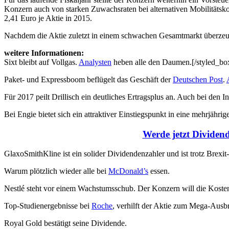
Konzern auch von starken Zuwachsraten bei alternativen Mobilitätsko
2,41 Euro je Aktie in 2015.
Nachdem die Aktie zuletzt in einem schwachen Gesamtmarkt überzeugen
weitere Informationen:
Sixt bleibt auf Vollgas.
Analysten
heben alle den Daumen.[/styled_bo
Paket- und Expressboom beflügelt das Geschäft der
Deutschen Post
.
Für 2017 peilt Drillisch ein deutliches Ertragsplus an. Auch bei den 
Bei Engie bietet sich ein attraktiver Einstiegspunkt in eine mehrjährig
Werde jetzt Dividend
GlaxoSmithKline ist ein solider Dividendenzahler und ist trotz Brexi
Warum plötzlich wieder alle bei
McDonald’s
essen.
Nestlé steht vor einem Wachstumsschub. Der Konzern will die Kosten
Top-Studienergebnisse bei
Roche
, verhilft der Aktie zum Mega-Ausb
Royal Gold bestätigt seine Dividende.