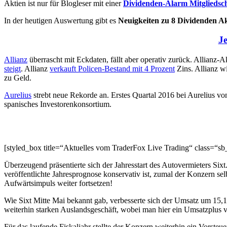
Aktien ist nur für Blogleser mit einer
Dividenden-Alarm Mitgliedsc
In der heutigen Auswertung gibt es
Neuigkeiten zu 8 Dividenden Ak
Je
Allianz
überrascht mit Eckdaten, fällt aber operativ zurück. Allianz-
steigt
. Allianz
verkauft Policen-Bestand mit 4 Prozent
Zins. Allianz w
zu Geld.
Aurelius
strebt neue Rekorde an. Erstes Quartal 2016 bei Aurelius v
spanisches Investorenkonsortium.
[styled_box title=“Aktuelles vom TraderFox Live Trading“ class=“s
Überzeugend präsentierte sich der Jahresstart des Autovermieters Six
veröffentlichte Jahresprognose konservativ ist, zumal der Konzern sel
Aufwärtsimpuls weiter fortsetzen!
Wie Sixt Mitte Mai bekannt gab, verbesserte sich der Umsatz um 15
weiterhin starken Auslandsgeschäft, wobei man hier ein Umsatzplus 
Für das laufende Fiskaljahr stellte der Konzern weiterhin ein Vorste