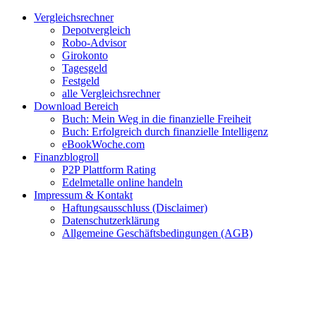
Zum
Facebook
Twitter
Instagram
Pinterest
YouTube
E-
Vergleichsrechner
Inhalt
Mail
Depotvergleich
springen
Robo-Advisor
Girokonto
Tagesgeld
Festgeld
alle Vergleichsrechner
Download Bereich
Buch: Mein Weg in die finanzielle Freiheit
Buch: Erfolgreich durch finanzielle Intelligenz
eBookWoche.com
Finanzblogroll
P2P Plattform Rating
Edelmetalle online handeln
Impressum & Kontakt
Haftungsausschluss (Disclaimer)
Datenschutzerklärung
Allgemeine Geschäftsbedingungen (AGB)