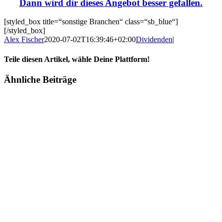
Dann wird dir
dieses Angebot
besser gefallen.
[styled_box title=“sonstige Branchen“ class=“sb_blue“]
[/styled_box]
Alex Fischer
2020-07-02T16:39:46+02:00
Dividenden
|
Teile diesen Artikel, wähle Deine Plattform!
Facebook
Twitter
Reddit
LinkedIn
Tumblr
Pinterest
Vk
E-
Ähnliche Beiträge
Mail