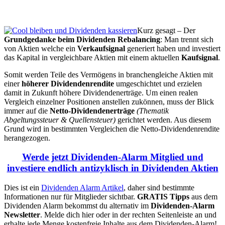
Kurz gesagt – Der
Grundgedanke beim Dividenden Rebalancing
: Man trennt sich
von Aktien welche ein
Verkaufsignal
generiert haben und investiert
das Kapital in vergleichbare Aktien mit einem aktuellen
Kaufsignal
.
Somit werden Teile des Vermögens in branchengleiche Aktien mit
einer
höherer Dividendenrendite
umgeschichtet und erzielen
damit in Zukunft höhere Dividendenerträge. Um einen realen
Vergleich einzelner Positionen anstellen zukönnen, muss der Blick
immer auf die
Netto-Dividendenerträge
(Thematik
Abgeltungssteuer & Quellensteuer)
gerichtet werden. Aus diesem
Grund wird in bestimmten Vergleichen die Netto-Dividendenrendite
herangezogen.
Werde jetzt Dividenden-Alarm Mitglied und
investiere endlich antizyklisch in Dividenden Aktien
Dies ist ein
Dividenden Alarm Artikel
, daher sind bestimmte
Informationen nur für Mitglieder sichtbar.
GRATIS Tipps
aus dem
Dividenden Alarm bekommst du alternativ im
Dividenden-Alarm
Newsletter
. Melde dich hier oder in der rechten Seitenleiste an und
erhalte jede Menge kostenfreie Inhalte aus dem Dividenden-Alarm!