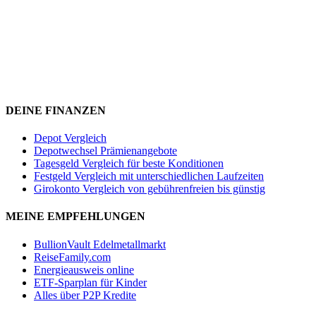
DEINE FINANZEN
Depot Vergleich
Depotwechsel Prämienangebote
Tagesgeld Vergleich für beste Konditionen
Festgeld Vergleich mit unterschiedlichen Laufzeiten
Girokonto Vergleich von gebührenfreien bis günstig
MEINE EMPFEHLUNGEN
BullionVault Edelmetallmarkt
ReiseFamily.com
Energieausweis online
ETF-Sparplan für Kinder
Alles über P2P Kredite