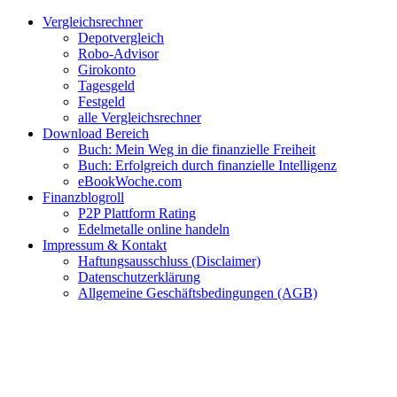
Zum
Facebook
Twitter
Instagram
Pinterest
YouTube
E-
Vergleichsrechner
Inhalt
Mail
Depotvergleich
springen
Robo-Advisor
Girokonto
Tagesgeld
Festgeld
alle Vergleichsrechner
Download Bereich
Buch: Mein Weg in die finanzielle Freiheit
Buch: Erfolgreich durch finanzielle Intelligenz
eBookWoche.com
Finanzblogroll
P2P Plattform Rating
Edelmetalle online handeln
Impressum & Kontakt
Haftungsausschluss (Disclaimer)
Datenschutzerklärung
Allgemeine Geschäftsbedingungen (AGB)