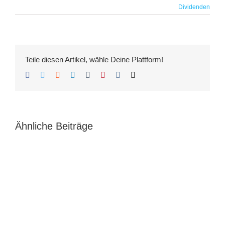
Dividenden
Teile diesen Artikel, wähle Deine Plattform!
Facebook
Twitter
Reddit
LinkedIn
Tumblr
Pinterest
Vk
E-
Mail
Ähnliche Beiträge