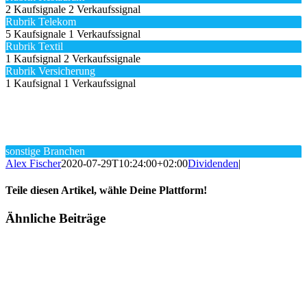
2 Kaufsignale
2 Verkaufssignal
Rubrik Telekom
5 Kaufsignale
1 Verkaufssignal
Rubrik Textil
1 Kaufsignal
2 Verkaufssignale
Rubrik Versicherung
1 Kaufsignal
1 Verkaufssignal
sonstige Branchen
Alex Fischer
2020-07-29T10:24:00+02:00
Dividenden
|
Teile diesen Artikel, wähle Deine Plattform!
Facebook
Twitter
Reddit
LinkedIn
Tumblr
Pinterest
Vk
E-
Ähnliche Beiträge
Mail