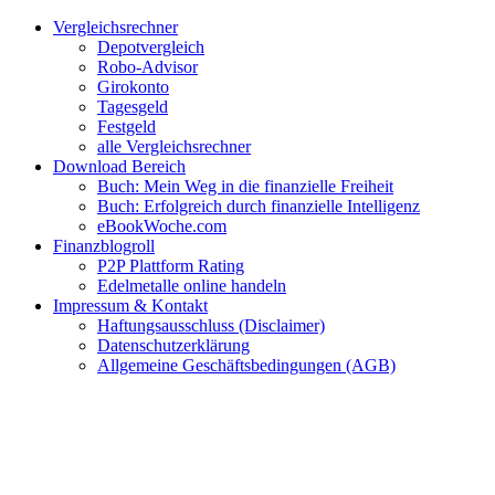
Zum
Facebook
Twitter
Instagram
Pinterest
YouTube
E-
Vergleichsrechner
Inhalt
Mail
Depotvergleich
springen
Robo-Advisor
Girokonto
Tagesgeld
Festgeld
alle Vergleichsrechner
Download Bereich
Buch: Mein Weg in die finanzielle Freiheit
Buch: Erfolgreich durch finanzielle Intelligenz
eBookWoche.com
Finanzblogroll
P2P Plattform Rating
Edelmetalle online handeln
Impressum & Kontakt
Haftungsausschluss (Disclaimer)
Datenschutzerklärung
Allgemeine Geschäftsbedingungen (AGB)