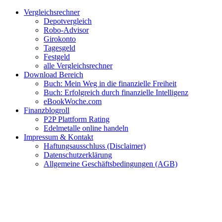
Zum
Facebook
Twitter
Instagram
Pinterest
YouTube
E-
Vergleichsrechner
Inhalt
Mail
Depotvergleich
springen
Robo-Advisor
Girokonto
Tagesgeld
Festgeld
alle Vergleichsrechner
Download Bereich
Buch: Mein Weg in die finanzielle Freiheit
Buch: Erfolgreich durch finanzielle Intelligenz
eBookWoche.com
Finanzblogroll
P2P Plattform Rating
Edelmetalle online handeln
Impressum & Kontakt
Haftungsausschluss (Disclaimer)
Datenschutzerklärung
Allgemeine Geschäftsbedingungen (AGB)