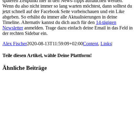
späteren Zeitpunkt hier in den News-Tipps auftauchen werden.
Wenn du also nicht immer so lang warten möchtest, dann solltest du
jetzt schnell auf der Facebook Seite vorbeischauen und ein Like
abgeben. So erhälst du immer alle Aktualisierungen in deine
Timeline. Alternativ kannst du dich auch für den
14-tägigen
Newsletter
anmelden. Trage dazu einfach deine Email in das Feld in
der rechten Sidebar ein.
Alex Fischer
2020-08-13T11:59:09+02:00
Content
,
Links
|
Teile diesen Artikel, wähle Deine Plattform!
Facebook
Twitter
Reddit
LinkedIn
Tumblr
Pinterest
Vk
E-
Ähnliche Beiträge
Mail