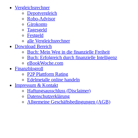
Zum
Facebook
Twitter
Instagram
Pinterest
YouTube
E-
Vergleichsrechner
Inhalt
Mail
Depotvergleich
springen
Robo-Advisor
Girokonto
Tagesgeld
Festgeld
alle Vergleichsrechner
Download Bereich
Buch: Mein Weg in die finanzielle Freiheit
Buch: Erfolgreich durch finanzielle Intelligenz
eBookWoche.com
Finanzblogroll
P2P Plattform Rating
Edelmetalle online handeln
Impressum & Kontakt
Haftungsausschluss (Disclaimer)
Datenschutzerklärung
Allgemeine Geschäftsbedingungen (AGB)