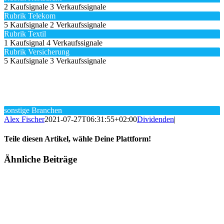
2 Kaufsignale
3 Verkaufssignale
Rubrik Telekom
5 Kaufsignale
2 Verkaufssignale
Rubrik Textil
1 Kaufsignal
4 Verkaufssignale
Rubrik Versicherung
5 Kaufsignale
3 Verkaufssignale
sonstige Branchen
Alex Fischer
2021-07-27T06:31:55+02:00
Dividenden
|
Teile diesen Artikel, wähle Deine Plattform!
Facebook
Twitter
Reddit
LinkedIn
Tumblr
Pinterest
Vk
E-
Ähnliche Beiträge
Mail