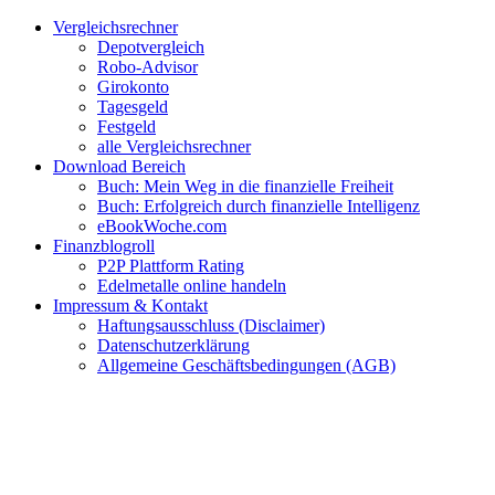
Zum
Facebook
Twitter
Instagram
Pinterest
YouTube
E-
Vergleichsrechner
Inhalt
Mail
Depotvergleich
springen
Robo-Advisor
Girokonto
Tagesgeld
Festgeld
alle Vergleichsrechner
Download Bereich
Buch: Mein Weg in die finanzielle Freiheit
Buch: Erfolgreich durch finanzielle Intelligenz
eBookWoche.com
Finanzblogroll
P2P Plattform Rating
Edelmetalle online handeln
Impressum & Kontakt
Haftungsausschluss (Disclaimer)
Datenschutzerklärung
Allgemeine Geschäftsbedingungen (AGB)