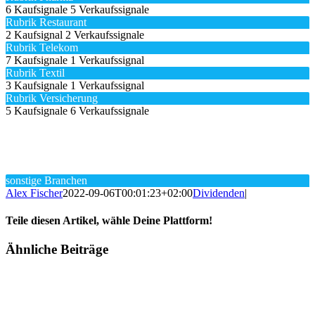
6 Kaufsignale
5 Verkaufssignale
Rubrik Restaurant
2 Kaufsignal
2 Verkaufssignale
Rubrik Telekom
7 Kaufsignale
1 Verkaufssignal
Rubrik Textil
3 Kaufsignale
1 Verkaufssignal
Rubrik Versicherung
5 Kaufsignale
6 Verkaufssignale
sonstige Branchen
Alex Fischer
2022-09-06T00:01:23+02:00
Dividenden
|
Teile diesen Artikel, wähle Deine Plattform!
Facebook
Twitter
Reddit
LinkedIn
Tumblr
Pinterest
Vk
E-
Ähnliche Beiträge
Mail