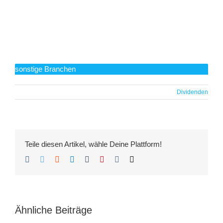
sonstige Branchen
Dividenden
Teile diesen Artikel, wähle Deine Plattform!
Facebook
Twitter
Reddit
LinkedIn
Tumblr
Pinterest
Vk
E-
Mail
Ähnliche Beiträge