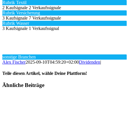
Rubrik Textil
2 Kaufsignale
2 Verkaufssignale
Rubrik Versicherung
3 Kaufsignale
7 Verkaufssignale
Rubrik Wasser
3 Kaufsignale
1 Verkaufssignal
sonstige Branchen
Alex Fischer
2025-09-10T04:59:20+02:00
Dividenden
|
Teile diesen Artikel, wähle Deine Plattform!
Facebook
Twitter
Reddit
LinkedIn
Tumblr
Pinterest
Vk
E-
Ähnliche Beiträge
Mail