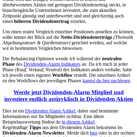
überbewerteten Aktien mit geringem Dividendenertrag steckt, in
branchengleiche Unternehmen investiert, die zum aktuellen
Zeitpunkt günstig und unterbewertet sind und gleichzeitig auch
einen
höheren Dividendenertrag
erzielen.
Um einen realen Vergleich einzelner Positionen anstellen zu können,
sollte immer der Blick auf die
Netto-Dividendenerträge
(Thematik
Abgeltungssteuer & Quellensteuer)
gerichtet werden, auf welche
wir in bestimmten Vergleichen hinweisen.
Die Rebalancing Optionen wende ich während der
neutralen
Phase
des
Dividenden-Alarm Indikators
an. Da ich mich in jeder
Phase
(Kauf, Verkauf, Neutral)
des Indikators anders verhalte, habe
ich jeweils einen eigenen
Workflow
erstellt. Die einzelnen Artikel
zu den Workflows der jeweiligen Phasen
kannst du hier nachlesen
.
Werde jetzt Dividenden-Alarm Mitglied und
investiere endlich antizyklisch in Dividenden Aktien
Dies ist ein
Dividenden Alarm Artikel
, daher sind bestimmte
Informationen nur für Mitglieder sichtbar. Eine ältere
Beispielauswertung findest du
in diesem Artikel
.
Regelmäßige
Tipps
aus dem Dividenden Alarm bekommst im
Dividenden-Alarm Newsletter
. Melde dich
hier
oder in der rechten