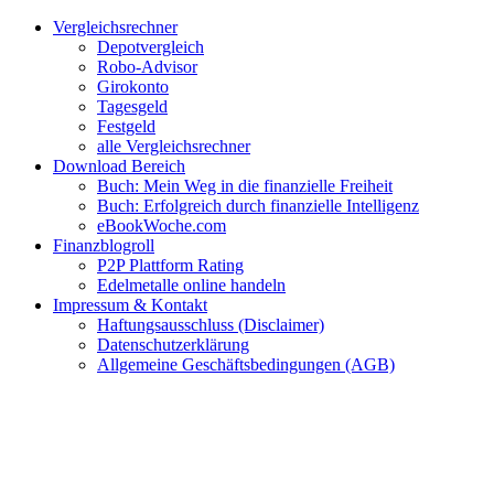
Zum
Facebook
Twitter
Instagram
Pinterest
YouTube
E-
Vergleichsrechner
Inhalt
Mail
Depotvergleich
springen
Robo-Advisor
Girokonto
Tagesgeld
Festgeld
alle Vergleichsrechner
Download Bereich
Buch: Mein Weg in die finanzielle Freiheit
Buch: Erfolgreich durch finanzielle Intelligenz
eBookWoche.com
Finanzblogroll
P2P Plattform Rating
Edelmetalle online handeln
Impressum & Kontakt
Haftungsausschluss (Disclaimer)
Datenschutzerklärung
Allgemeine Geschäftsbedingungen (AGB)