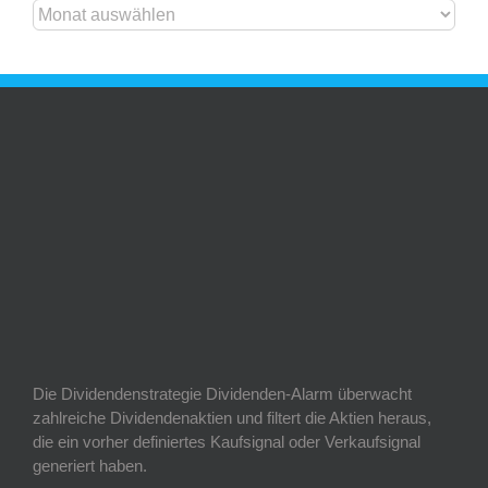
ARTIKEL
ARCHIV
Die Dividendenstrategie Dividenden-Alarm überwacht
zahlreiche Dividendenaktien und filtert die Aktien heraus,
die ein vorher definiertes Kaufsignal oder Verkaufsignal
generiert haben.