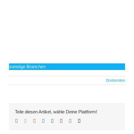
sonstige Branchen
Dividenden
Teile diesen Artikel, wähle Deine Plattform!
Facebook
Twitter
Reddit
LinkedIn
Tumblr
Pinterest
Vk
E-
Mail