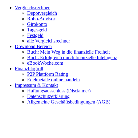
Zum
Facebook
Twitter
Instagram
Pinterest
YouTube
E-
Vergleichsrechner
Inhalt
Mail
Depotvergleich
springen
Robo-Advisor
Girokonto
Tagesgeld
Festgeld
alle Vergleichsrechner
Download Bereich
Buch: Mein Weg in die finanzielle Freiheit
Buch: Erfolgreich durch finanzielle Intelligenz
eBookWoche.com
Finanzblogroll
P2P Plattform Rating
Edelmetalle online handeln
Impressum & Kontakt
Haftungsausschluss (Disclaimer)
Datenschutzerklärung
Allgemeine Geschäftsbedingungen (AGB)