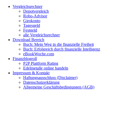
Zum
Facebook
Twitter
Instagram
Pinterest
YouTube
E-
Vergleichsrechner
Inhalt
Mail
Depotvergleich
springen
Robo-Advisor
Girokonto
Tagesgeld
Festgeld
alle Vergleichsrechner
Download Bereich
Buch: Mein Weg in die finanzielle Freiheit
Buch: Erfolgreich durch finanzielle Intelligenz
eBookWoche.com
Finanzblogroll
P2P Plattform Rating
Edelmetalle online handeln
Impressum & Kontakt
Haftungsausschluss (Disclaimer)
Datenschutzerklärung
Allgemeine Geschäftsbedingungen (AGB)