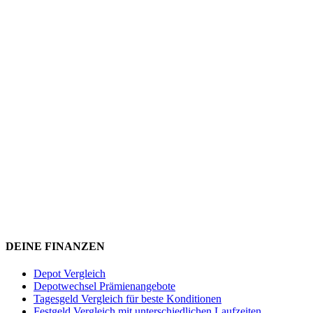
DEINE FINANZEN
Depot Vergleich
Depotwechsel Prämienangebote
Tagesgeld Vergleich für beste Konditionen
Festgeld Vergleich mit unterschiedlichen Laufzeiten