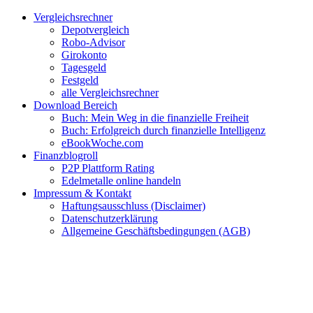
Zum
Facebook
Twitter
Instagram
Pinterest
YouTube
E-
Vergleichsrechner
Inhalt
Mail
Depotvergleich
springen
Robo-Advisor
Girokonto
Tagesgeld
Festgeld
alle Vergleichsrechner
Download Bereich
Buch: Mein Weg in die finanzielle Freiheit
Buch: Erfolgreich durch finanzielle Intelligenz
eBookWoche.com
Finanzblogroll
P2P Plattform Rating
Edelmetalle online handeln
Impressum & Kontakt
Haftungsausschluss (Disclaimer)
Datenschutzerklärung
Allgemeine Geschäftsbedingungen (AGB)