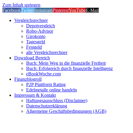
Zum Inhalt springen
Facebook
Twitter
Instagram
Pinterest
YouTube
E-Mail
Vergleichsrechner
Depotvergleich
Robo-Advisor
Girokonto
Tagesgeld
Festgeld
alle Vergleichsrechner
Download Bereich
Buch: Mein Weg in die finanzielle Freiheit
Buch: Erfolgreich durch finanzielle Intelligenz
eBookWoche.com
Finanzblogroll
P2P Plattform Rating
Edelmetalle online handeln
Impressum & Kontakt
Haftungsausschluss (Disclaimer)
Datenschutzerklärung
Allgemeine Geschäftsbedingungen (AGB)