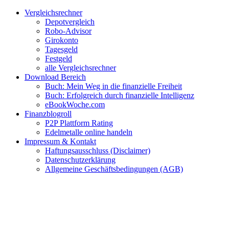
Zum
Facebook
Twitter
Instagram
Pinterest
YouTube
E-
Vergleichsrechner
Inhalt
Mail
Depotvergleich
springen
Robo-Advisor
Girokonto
Tagesgeld
Festgeld
alle Vergleichsrechner
Download Bereich
Buch: Mein Weg in die finanzielle Freiheit
Buch: Erfolgreich durch finanzielle Intelligenz
eBookWoche.com
Finanzblogroll
P2P Plattform Rating
Edelmetalle online handeln
Impressum & Kontakt
Haftungsausschluss (Disclaimer)
Datenschutzerklärung
Allgemeine Geschäftsbedingungen (AGB)