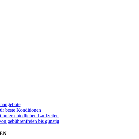
enangebote
für beste Konditionen
t unterschiedlichen Laufzeiten
von gebührenfreien bis günstig
EN