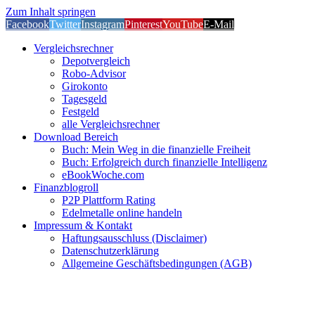
Zum Inhalt springen
Facebook
Twitter
Instagram
Pinterest
YouTube
E-Mail
Vergleichsrechner
Depotvergleich
Robo-Advisor
Girokonto
Tagesgeld
Festgeld
alle Vergleichsrechner
Download Bereich
Buch: Mein Weg in die finanzielle Freiheit
Buch: Erfolgreich durch finanzielle Intelligenz
eBookWoche.com
Finanzblogroll
P2P Plattform Rating
Edelmetalle online handeln
Impressum & Kontakt
Haftungsausschluss (Disclaimer)
Datenschutzerklärung
Allgemeine Geschäftsbedingungen (AGB)