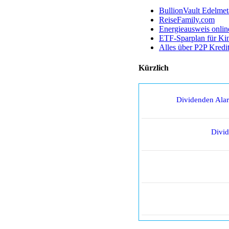
BullionVault Edelmet
ReiseFamily.com
Energieausweis onlin
ETF-Sparplan für Ki
Alles über P2P Kredi
Kürzlich
Dividenden Ala
Divi