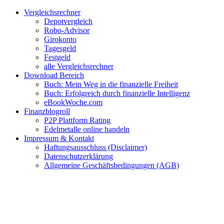
Zum
Facebook
Twitter
Instagram
Pinterest
YouTube
E-
Vergleichsrechner
Inhalt
Mail
Depotvergleich
springen
Robo-Advisor
Girokonto
Tagesgeld
Festgeld
alle Vergleichsrechner
Download Bereich
Buch: Mein Weg in die finanzielle Freiheit
Buch: Erfolgreich durch finanzielle Intelligenz
eBookWoche.com
Finanzblogroll
P2P Plattform Rating
Edelmetalle online handeln
Impressum & Kontakt
Haftungsausschluss (Disclaimer)
Datenschutzerklärung
Allgemeine Geschäftsbedingungen (AGB)