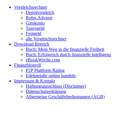
Zum
Facebook
Twitter
Instagram
Pinterest
YouTube
E-
Vergleichsrechner
Inhalt
Mail
Depotvergleich
springen
Robo-Advisor
Girokonto
Tagesgeld
Festgeld
alle Vergleichsrechner
Download Bereich
Buch: Mein Weg in die finanzielle Freiheit
Buch: Erfolgreich durch finanzielle Intelligenz
eBookWoche.com
Finanzblogroll
P2P Plattform Rating
Edelmetalle online handeln
Impressum & Kontakt
Haftungsausschluss (Disclaimer)
Datenschutzerklärung
Allgemeine Geschäftsbedingungen (AGB)