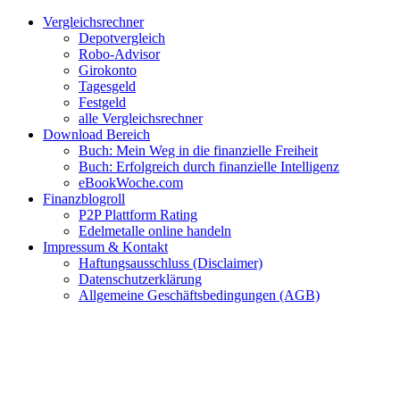
Zum
Facebook
Twitter
Instagram
Pinterest
YouTube
E-
Vergleichsrechner
Inhalt
Mail
Depotvergleich
springen
Robo-Advisor
Girokonto
Tagesgeld
Festgeld
alle Vergleichsrechner
Download Bereich
Buch: Mein Weg in die finanzielle Freiheit
Buch: Erfolgreich durch finanzielle Intelligenz
eBookWoche.com
Finanzblogroll
P2P Plattform Rating
Edelmetalle online handeln
Impressum & Kontakt
Haftungsausschluss (Disclaimer)
Datenschutzerklärung
Allgemeine Geschäftsbedingungen (AGB)