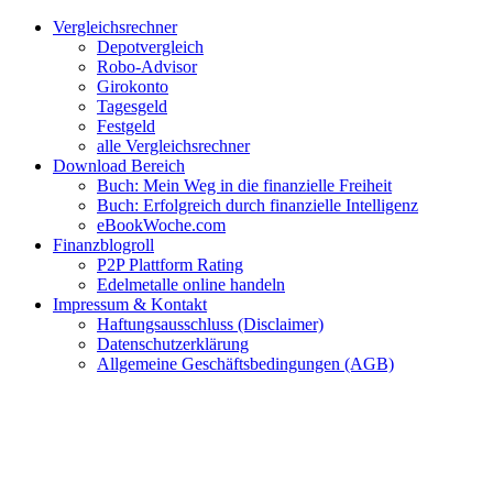
Zum
Facebook
Twitter
Instagram
Pinterest
YouTube
E-
Vergleichsrechner
Inhalt
Mail
Depotvergleich
springen
Robo-Advisor
Girokonto
Tagesgeld
Festgeld
alle Vergleichsrechner
Download Bereich
Buch: Mein Weg in die finanzielle Freiheit
Buch: Erfolgreich durch finanzielle Intelligenz
eBookWoche.com
Finanzblogroll
P2P Plattform Rating
Edelmetalle online handeln
Impressum & Kontakt
Haftungsausschluss (Disclaimer)
Datenschutzerklärung
Allgemeine Geschäftsbedingungen (AGB)