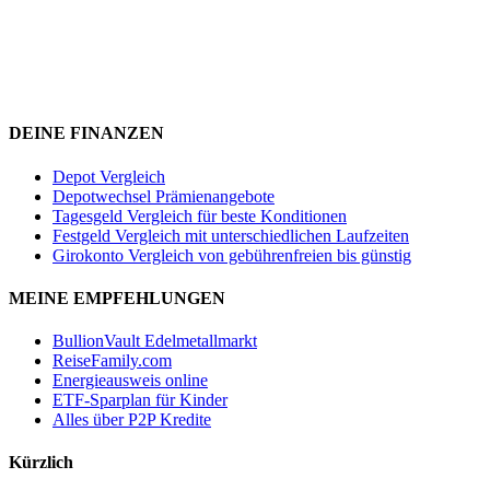
DEINE FINANZEN
Depot Vergleich
Depotwechsel Prämienangebote
Tagesgeld Vergleich für beste Konditionen
Festgeld Vergleich mit unterschiedlichen Laufzeiten
Girokonto Vergleich von gebührenfreien bis günstig
MEINE EMPFEHLUNGEN
BullionVault Edelmetallmarkt
ReiseFamily.com
Energieausweis online
ETF-Sparplan für Kinder
Alles über P2P Kredite
Kürzlich