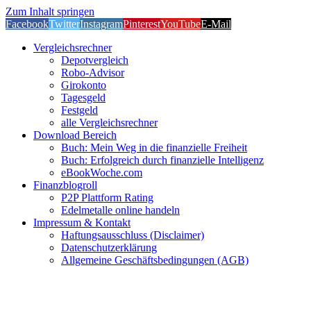
Zum Inhalt springen
Facebook
Twitter
Instagram
Pinterest
YouTube
E-Mail
Vergleichsrechner
Depotvergleich
Robo-Advisor
Girokonto
Tagesgeld
Festgeld
alle Vergleichsrechner
Download Bereich
Buch: Mein Weg in die finanzielle Freiheit
Buch: Erfolgreich durch finanzielle Intelligenz
eBookWoche.com
Finanzblogroll
P2P Plattform Rating
Edelmetalle online handeln
Impressum & Kontakt
Haftungsausschluss (Disclaimer)
Datenschutzerklärung
Allgemeine Geschäftsbedingungen (AGB)