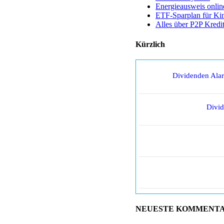
Energieausweis onlin
ETF-Sparplan für Ki
Alles über P2P Kredi
Kürzlich
Dividenden Ala
Divi
NEUESTE KOMMENT