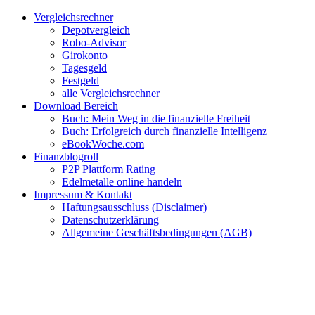
Zum
Facebook
Twitter
Instagram
Pinterest
YouTube
E-
Vergleichsrechner
Inhalt
Mail
Depotvergleich
springen
Robo-Advisor
Girokonto
Tagesgeld
Festgeld
alle Vergleichsrechner
Download Bereich
Buch: Mein Weg in die finanzielle Freiheit
Buch: Erfolgreich durch finanzielle Intelligenz
eBookWoche.com
Finanzblogroll
P2P Plattform Rating
Edelmetalle online handeln
Impressum & Kontakt
Haftungsausschluss (Disclaimer)
Datenschutzerklärung
Allgemeine Geschäftsbedingungen (AGB)