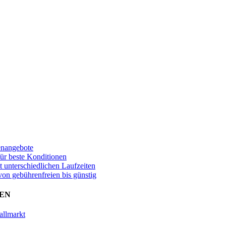
enangebote
für beste Konditionen
t unterschiedlichen Laufzeiten
von gebührenfreien bis günstig
EN
allmarkt