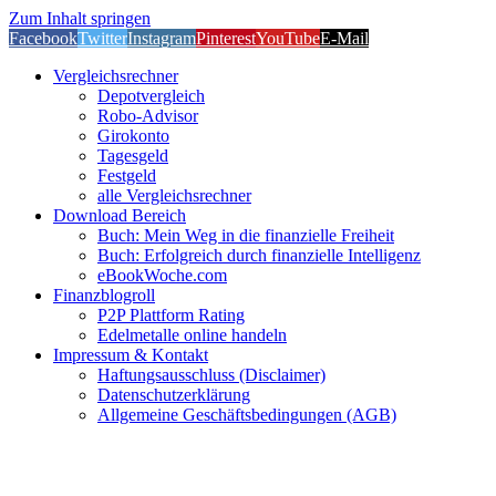
Zum Inhalt springen
Facebook
Twitter
Instagram
Pinterest
YouTube
E-Mail
Vergleichsrechner
Depotvergleich
Robo-Advisor
Girokonto
Tagesgeld
Festgeld
alle Vergleichsrechner
Download Bereich
Buch: Mein Weg in die finanzielle Freiheit
Buch: Erfolgreich durch finanzielle Intelligenz
eBookWoche.com
Finanzblogroll
P2P Plattform Rating
Edelmetalle online handeln
Impressum & Kontakt
Haftungsausschluss (Disclaimer)
Datenschutzerklärung
Allgemeine Geschäftsbedingungen (AGB)