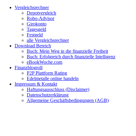
Zum
Facebook
Twitter
Instagram
Pinterest
YouTube
E-
Vergleichsrechner
Inhalt
Mail
Depotvergleich
springen
Robo-Advisor
Girokonto
Tagesgeld
Festgeld
alle Vergleichsrechner
Download Bereich
Buch: Mein Weg in die finanzielle Freiheit
Buch: Erfolgreich durch finanzielle Intelligenz
eBookWoche.com
Finanzblogroll
P2P Plattform Rating
Edelmetalle online handeln
Impressum & Kontakt
Haftungsausschluss (Disclaimer)
Datenschutzerklärung
Allgemeine Geschäftsbedingungen (AGB)