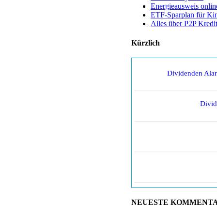
Energieausweis onlin
ETF-Sparplan für Ki
Alles über P2P Kredi
Kürzlich
Dividenden Ala
Divi
NEUESTE KOMMENT