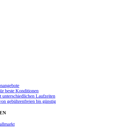
enangebote
für beste Konditionen
t unterschiedlichen Laufzeiten
von gebührenfreien bis günstig
EN
allmarkt