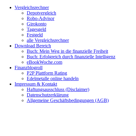
Zum
Facebook
Twitter
Instagram
Pinterest
YouTube
E-
Vergleichsrechner
Inhalt
Mail
Depotvergleich
springen
Robo-Advisor
Girokonto
Tagesgeld
Festgeld
alle Vergleichsrechner
Download Bereich
Buch: Mein Weg in die finanzielle Freiheit
Buch: Erfolgreich durch finanzielle Intelligenz
eBookWoche.com
Finanzblogroll
P2P Plattform Rating
Edelmetalle online handeln
Impressum & Kontakt
Haftungsausschluss (Disclaimer)
Datenschutzerklärung
Allgemeine Geschäftsbedingungen (AGB)