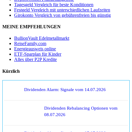
Tagesgeld Vergleich für beste Konditionen
Festgeld Vergleich mit unterschiedlichen Laufzeiten
Girokonto Vergleich von gebührenfreien bis günstig
MEINE EMPFEHLUNGEN
BullionVault Edelmetallmarkt
ReiseFamily.com
Energieausweis online
ETF-Sparplan für Kinder
Alles über P2P Kredite
Kürzlich
Dividenden Alarm: Signale vom 14.07.2026
Dividenden Rebalancing Optionen vom
08.07.2026