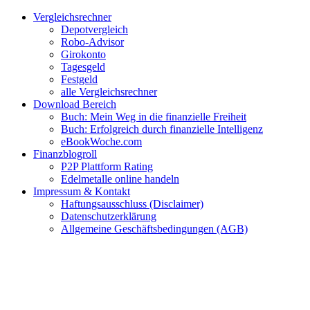
Zum
Facebook
Twitter
Instagram
Pinterest
YouTube
E-
Vergleichsrechner
Inhalt
Mail
Depotvergleich
springen
Robo-Advisor
Girokonto
Tagesgeld
Festgeld
alle Vergleichsrechner
Download Bereich
Buch: Mein Weg in die finanzielle Freiheit
Buch: Erfolgreich durch finanzielle Intelligenz
eBookWoche.com
Finanzblogroll
P2P Plattform Rating
Edelmetalle online handeln
Impressum & Kontakt
Haftungsausschluss (Disclaimer)
Datenschutzerklärung
Allgemeine Geschäftsbedingungen (AGB)