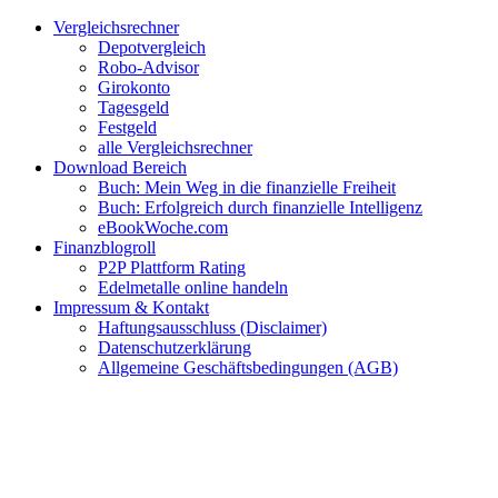
Zum
Facebook
Twitter
Instagram
Pinterest
YouTube
E-
Vergleichsrechner
Inhalt
Mail
Depotvergleich
springen
Robo-Advisor
Girokonto
Tagesgeld
Festgeld
alle Vergleichsrechner
Download Bereich
Buch: Mein Weg in die finanzielle Freiheit
Buch: Erfolgreich durch finanzielle Intelligenz
eBookWoche.com
Finanzblogroll
P2P Plattform Rating
Edelmetalle online handeln
Impressum & Kontakt
Haftungsausschluss (Disclaimer)
Datenschutzerklärung
Allgemeine Geschäftsbedingungen (AGB)