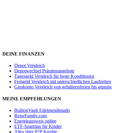
DEINE FINANZEN
Depot Vergleich
Depotwechsel Prämienangebote
Tagesgeld Vergleich für beste Konditionen
Festgeld Vergleich mit unterschiedlichen Laufzeiten
Girokonto Vergleich von gebührenfreien bis günstig
MEINE EMPFEHLUNGEN
BullionVault Edelmetallmarkt
ReiseFamily.com
Energieausweis online
ETF-Sparplan für Kinder
Alles über P2P Kredite