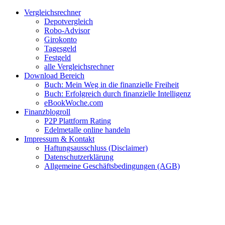
Zum
Facebook
Twitter
Instagram
Pinterest
YouTube
E-
Vergleichsrechner
Inhalt
Mail
Depotvergleich
springen
Robo-Advisor
Girokonto
Tagesgeld
Festgeld
alle Vergleichsrechner
Download Bereich
Buch: Mein Weg in die finanzielle Freiheit
Buch: Erfolgreich durch finanzielle Intelligenz
eBookWoche.com
Finanzblogroll
P2P Plattform Rating
Edelmetalle online handeln
Impressum & Kontakt
Haftungsausschluss (Disclaimer)
Datenschutzerklärung
Allgemeine Geschäftsbedingungen (AGB)