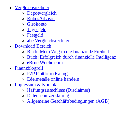
Zum
Facebook
Twitter
Instagram
Pinterest
YouTube
E-
Vergleichsrechner
Inhalt
Mail
Depotvergleich
springen
Robo-Advisor
Girokonto
Tagesgeld
Festgeld
alle Vergleichsrechner
Download Bereich
Buch: Mein Weg in die finanzielle Freiheit
Buch: Erfolgreich durch finanzielle Intelligenz
eBookWoche.com
Finanzblogroll
P2P Plattform Rating
Edelmetalle online handeln
Impressum & Kontakt
Haftungsausschluss (Disclaimer)
Datenschutzerklärung
Allgemeine Geschäftsbedingungen (AGB)