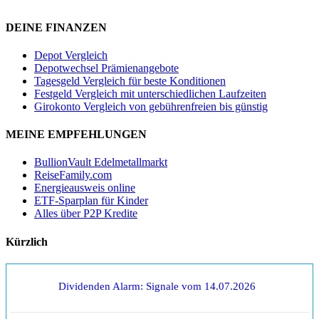
DEINE FINANZEN
Depot Vergleich
Depotwechsel Prämienangebote
Tagesgeld Vergleich für beste Konditionen
Festgeld Vergleich mit unterschiedlichen Laufzeiten
Girokonto Vergleich von gebührenfreien bis günstig
MEINE EMPFEHLUNGEN
BullionVault Edelmetallmarkt
ReiseFamily.com
Energieausweis online
ETF-Sparplan für Kinder
Alles über P2P Kredite
Kürzlich
Dividenden Alarm: Signale vom 14.07.2026