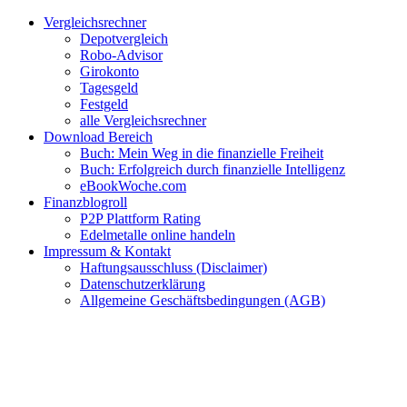
Zum
Facebook
Twitter
Instagram
Pinterest
YouTube
E-
Vergleichsrechner
Inhalt
Mail
Depotvergleich
springen
Robo-Advisor
Girokonto
Tagesgeld
Festgeld
alle Vergleichsrechner
Download Bereich
Buch: Mein Weg in die finanzielle Freiheit
Buch: Erfolgreich durch finanzielle Intelligenz
eBookWoche.com
Finanzblogroll
P2P Plattform Rating
Edelmetalle online handeln
Impressum & Kontakt
Haftungsausschluss (Disclaimer)
Datenschutzerklärung
Allgemeine Geschäftsbedingungen (AGB)