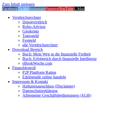
Zum Inhalt springen
Facebook
Twitter
Instagram
Pinterest
YouTube
E-Mail
Vergleichsrechner
Depotvergleich
Robo-Advisor
Girokonto
Tagesgeld
Festgeld
alle Vergleichsrechner
Download Bereich
Buch: Mein Weg in die finanzielle Freiheit
Buch: Erfolgreich durch finanzielle Intelligenz
eBookWoche.com
Finanzblogroll
P2P Plattform Rating
Edelmetalle online handeln
Impressum & Kontakt
Haftungsausschluss (Disclaimer)
Datenschutzerklärung
Allgemeine Geschäftsbedingungen (AGB)