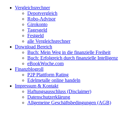
Zum
Facebook
Twitter
Instagram
Pinterest
YouTube
E-
Vergleichsrechner
Inhalt
Mail
Depotvergleich
springen
Robo-Advisor
Girokonto
Tagesgeld
Festgeld
alle Vergleichsrechner
Download Bereich
Buch: Mein Weg in die finanzielle Freiheit
Buch: Erfolgreich durch finanzielle Intelligenz
eBookWoche.com
Finanzblogroll
P2P Plattform Rating
Edelmetalle online handeln
Impressum & Kontakt
Haftungsausschluss (Disclaimer)
Datenschutzerklärung
Allgemeine Geschäftsbedingungen (AGB)