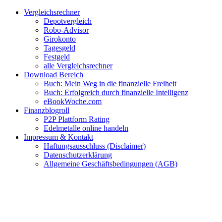
Zum
Facebook
Twitter
Instagram
Pinterest
YouTube
E-
Vergleichsrechner
Inhalt
Mail
Depotvergleich
springen
Robo-Advisor
Girokonto
Tagesgeld
Festgeld
alle Vergleichsrechner
Download Bereich
Buch: Mein Weg in die finanzielle Freiheit
Buch: Erfolgreich durch finanzielle Intelligenz
eBookWoche.com
Finanzblogroll
P2P Plattform Rating
Edelmetalle online handeln
Impressum & Kontakt
Haftungsausschluss (Disclaimer)
Datenschutzerklärung
Allgemeine Geschäftsbedingungen (AGB)