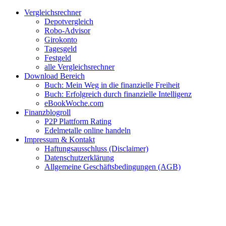
Zum
Facebook
Twitter
Instagram
Pinterest
YouTube
E-
Vergleichsrechner
Inhalt
Mail
Depotvergleich
springen
Robo-Advisor
Girokonto
Tagesgeld
Festgeld
alle Vergleichsrechner
Download Bereich
Buch: Mein Weg in die finanzielle Freiheit
Buch: Erfolgreich durch finanzielle Intelligenz
eBookWoche.com
Finanzblogroll
P2P Plattform Rating
Edelmetalle online handeln
Impressum & Kontakt
Haftungsausschluss (Disclaimer)
Datenschutzerklärung
Allgemeine Geschäftsbedingungen (AGB)