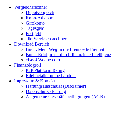
Zum
Facebook
Twitter
Instagram
Pinterest
YouTube
E-
Vergleichsrechner
Inhalt
Mail
Depotvergleich
springen
Robo-Advisor
Girokonto
Tagesgeld
Festgeld
alle Vergleichsrechner
Download Bereich
Buch: Mein Weg in die finanzielle Freiheit
Buch: Erfolgreich durch finanzielle Intelligenz
eBookWoche.com
Finanzblogroll
P2P Plattform Rating
Edelmetalle online handeln
Impressum & Kontakt
Haftungsausschluss (Disclaimer)
Datenschutzerklärung
Allgemeine Geschäftsbedingungen (AGB)