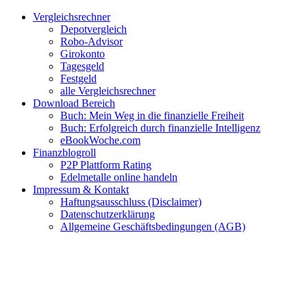
Zum
Facebook
Twitter
Instagram
Pinterest
YouTube
E-
Vergleichsrechner
Inhalt
Mail
Depotvergleich
springen
Robo-Advisor
Girokonto
Tagesgeld
Festgeld
alle Vergleichsrechner
Download Bereich
Buch: Mein Weg in die finanzielle Freiheit
Buch: Erfolgreich durch finanzielle Intelligenz
eBookWoche.com
Finanzblogroll
P2P Plattform Rating
Edelmetalle online handeln
Impressum & Kontakt
Haftungsausschluss (Disclaimer)
Datenschutzerklärung
Allgemeine Geschäftsbedingungen (AGB)