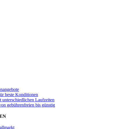
enangebote
für beste Konditionen
t unterschiedlichen Laufzeiten
von gebührenfreien bis günstig
EN
allmarkt